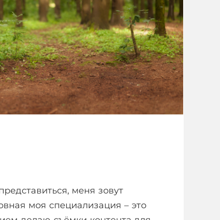
 представиться, меня зовут
овная моя специализация – это
вием делаю съёмки контента для