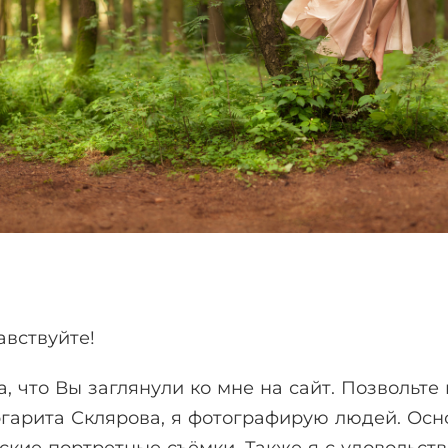
авствуйте!
а, что Вы заглянули ко мне на сайт. Позвольте
гарита Склярова, я фотографирую людей. Осн
ские портретные съёмки. Также я с удовольст