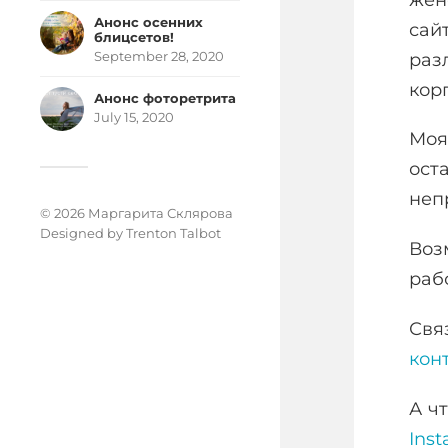
Анонс осенних
сай
блицсетов!
раз
September 28, 2020
кор
Анонс фоторетрита
July 15, 2020
Моя
ост
неп
© 2026 Маргарита Склярова
Designed by
Trenton Talbot
Воз
раб
Свя
кон
А ч
Ins