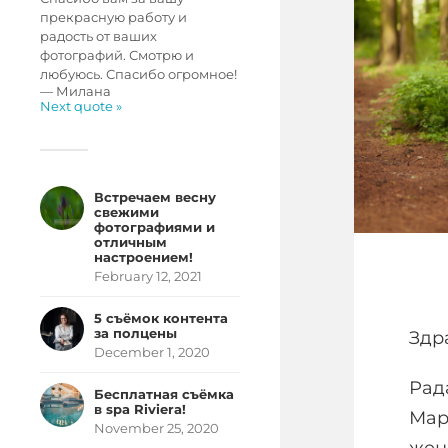
прекрасную работу и
радость от ваших
фотографий. Смотрю и
любуюсь. Спасибо огромное!
—
Милана
Next quote »
Встречаем весну
свежими
фотографиями и
отличным
настроением!
February 12, 2021
5 съёмок контента
за полцены
Здр
December 1, 2020
Рад
Бесплатная съёмка
в spa Riviera!
Мар
November 25, 2020
жен