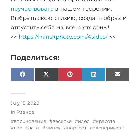
поучаствовать
в нашем творении.
Выбрать свою стихию, создать образ и
отпустить себя на все 4 стороны!
>>
https://minskphoto.com/4sides/
<<
Поделиться:
Facebook
X
Pinterest
LinkedIn
Email
(Twitter)
July 15, 2020
In
Разное
вдохновение
веселье
идея
красота
лес
лето
минск
портрет
эксперимент