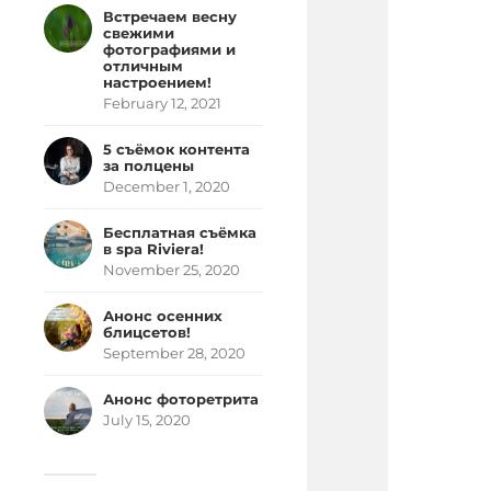
Встречаем весну
свежими
фотографиями и
отличным
настроением!
February 12, 2021
5 съёмок контента
за полцены
December 1, 2020
Бесплатная съёмка
в spa Riviera!
November 25, 2020
Анонс осенних
блицсетов!
September 28, 2020
Анонс фоторетрита
July 15, 2020