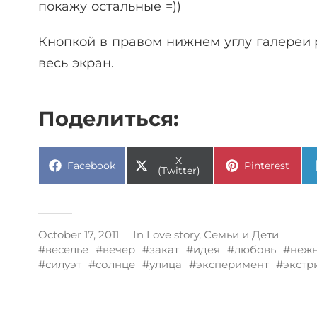
покажу остальные =))
Кнопкой в правом нижнем углу галереи 
весь экран.
Поделиться:
X
Facebook
Pinterest
(Twitter)
October 17, 2011
In
Love story
,
Семьи и Дети
веселье
вечер
закат
идея
любовь
нежн
силуэт
солнце
улица
эксперимент
экстр