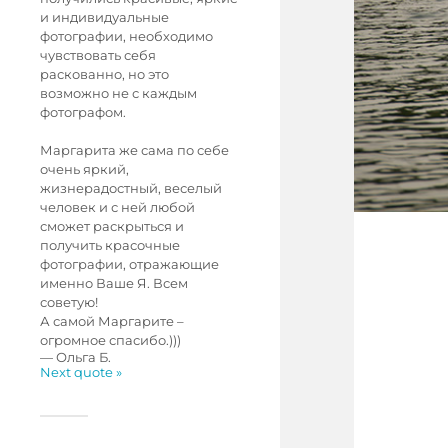
и индивидуальные
фотографии, необходимо
чувствовать себя
раскованно, но это
возможно не с каждым
фотографом.
Маргарита же сама по себе
очень яркий,
жизнерадостный, веселый
человек и с ней любой
сможет раскрыться и
получить красочные
фотографии, отражающие
именно Ваше Я. Всем
советую!
А самой Маргарите –
огромное спасибо.)))
—
Ольга Б.
Next quote »