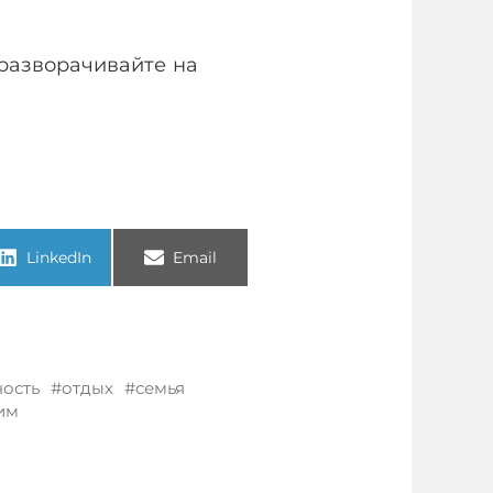
разворачивайте на
LinkedIn
Email
ость
отдых
семья
им