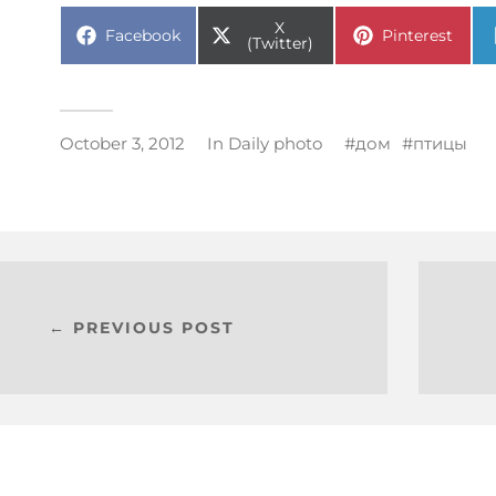
X
Facebook
Pinterest
(Twitter)
October 3, 2012
In
Daily photo
дом
птицы
← PREVIOUS POST