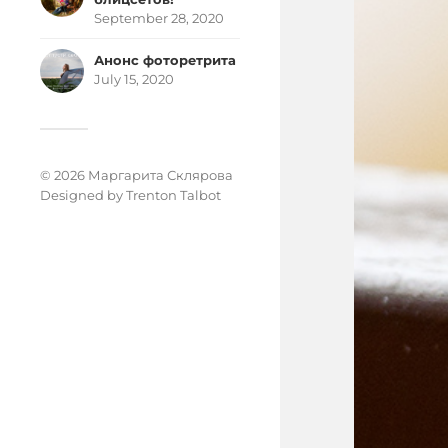
September 28, 2020
Анонс фоторетрита
July 15, 2020
© 2026 Маргарита Склярова
Designed by
Trenton Talbot