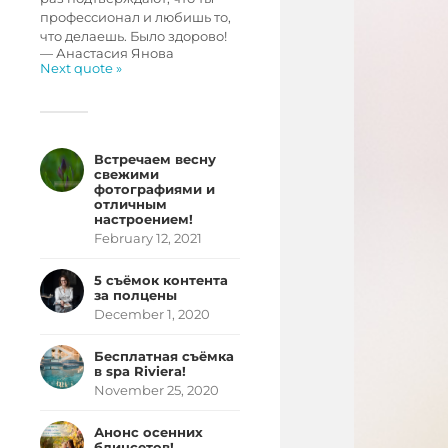
профессионал и любишь то,
что делаешь. Было здорово!
—
Анастасия Янова
Next quote »
Встречаем весну
свежими
фотографиями и
отличным
настроением!
February 12, 2021
5 съёмок контента
за полцены
December 1, 2020
Бесплатная съёмка
в spa Riviera!
November 25, 2020
Анонс осенних
блицсетов!