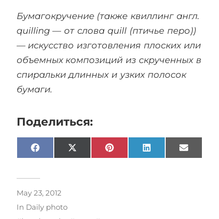
Бумагокручение (также квиллинг англ.
quilling — от слова quill (птичье перо))
— искусство изготовления плоских или
объемных композиций из скрученных в
спиральки длинных и узких полосок
бумаги.
Поделиться:
Facebook
X
Pinterest
LinkedIn
Email
(Twitter)
May 23, 2012
In
Daily photo