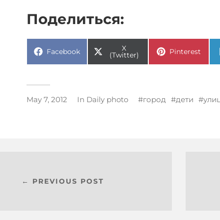
Поделиться:
X
Facebook
Pinterest
(Twitter)
May 7, 2012
In
Daily photo
город
дети
ули
← PREVIOUS POST