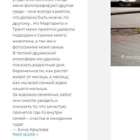
меня фотографируют другие
люди – мне всегда кажется,
что должно быть иначе, по
другому… Но Маргарита и
Трент меня приятно удивили
подходом к съемке моего
животика, а так же к
фотосъемке моей семьи.
В теплой дружеской
атмосфере им удалось
показать радостные дни
беременности, как растет
живот от месяца, к месяцу,
как мы всей семьей ждем
нашего малыша.
За ворохом семейных забот
они смогли увидеть и
показать то, что зачастую
прячется где-то внутри
семей – счастье в ожидании
чуда!
—
Анна Крылова
Next quote »