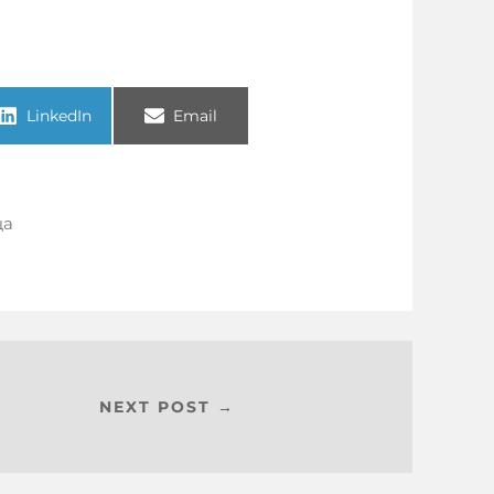
LinkedIn
Email
ца
NEXT POST →