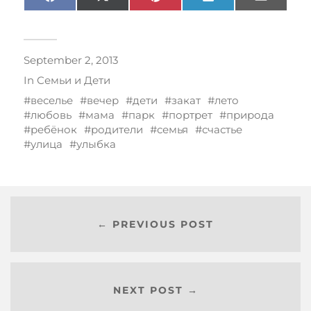
Facebook
X
Pinterest
LinkedIn
Email
(Twitter)
September 2, 2013
In
Семьи и Дети
веселье
вечер
дети
закат
лето
любовь
мама
парк
портрет
природа
ребёнок
родители
семья
счастье
улица
улыбка
← PREVIOUS POST
NEXT POST →