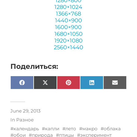
1280×800
1280×1024
1366×768
1440×900
1600×900
1680×1050
1920×1080
2560×1440
Поделиться:
Facebook
X
Pinterest
LinkedIn
Email
(Twitter)
June 29, 2013
In
Разное
календарь
капли
лето
макро
облака
обои
природа
птицы
эксперимент