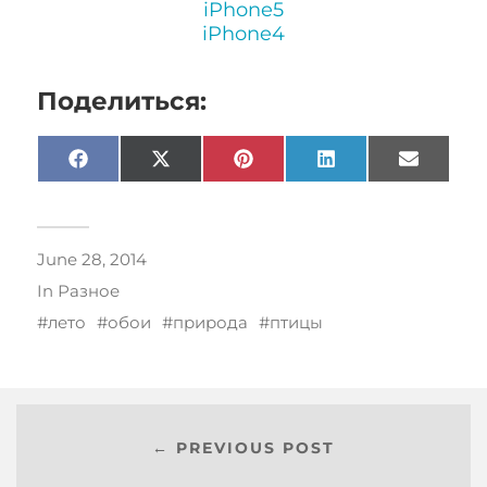
iPhone5
iPhone4
Поделиться:
Facebook
X
Pinterest
LinkedIn
Email
(Twitter)
June 28, 2014
In
Разное
лето
обои
природа
птицы
← PREVIOUS POST