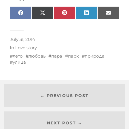
Facebook
X
Pinterest
LinkedIn
Email
(Twitter)
July 31, 2014
In
Love story
лето
любовь
пара
парк
природа
улица
← PREVIOUS POST
NEXT POST →