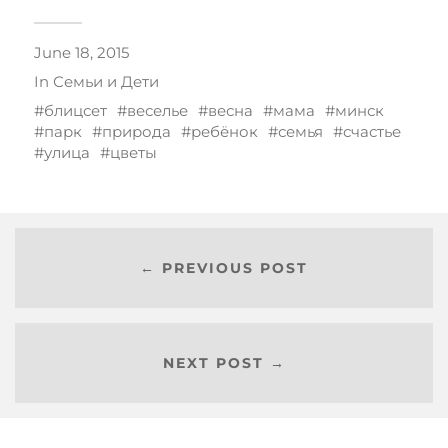
June 18, 2015
In
Семьи и Дети
блицсет
веселье
весна
мама
минск
парк
природа
ребёнок
семья
счастье
улица
цветы
← PREVIOUS POST
NEXT POST →