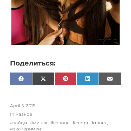
Поделиться:
Facebook
X
Pinterest
LinkedIn
Email
(Twitter)
April 5, 2015
In
Разное
зайцы
минск
солнце
спорт
танец
эксперимент