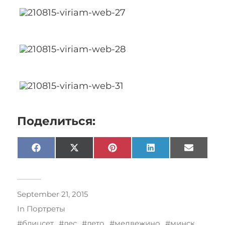
Поделиться:
Facebook
X
Pinterest
LinkedIn
Email
(Twitter)
September 21, 2015
In
Портреты
блицсет
лес
лето
медвежино
минск