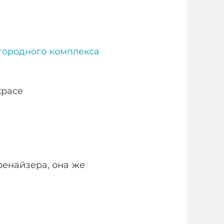
городного комплекса
ренайзера, она же