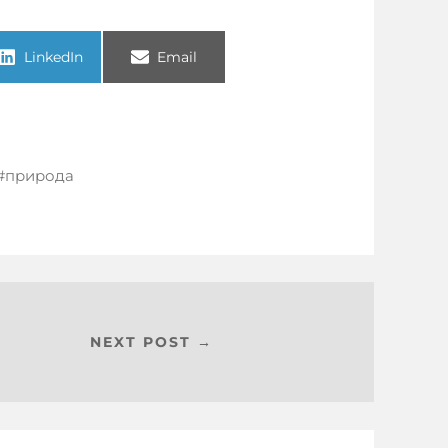
LinkedIn
Email
природа
NEXT POST →