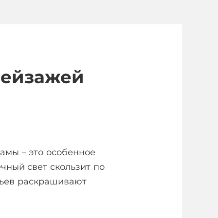
пейзажей
амы – это особенное
ечный свет скользит по
евьев раскрашивают