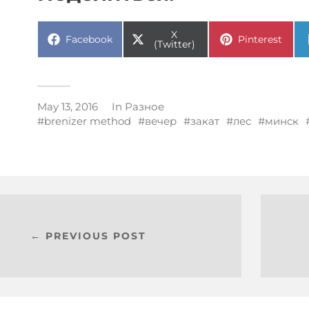
X
Facebook
Pinterest
(Twitter)
May 13, 2016
In
Разное
brenizer method
вечер
закат
лес
минск
← PREVIOUS POST