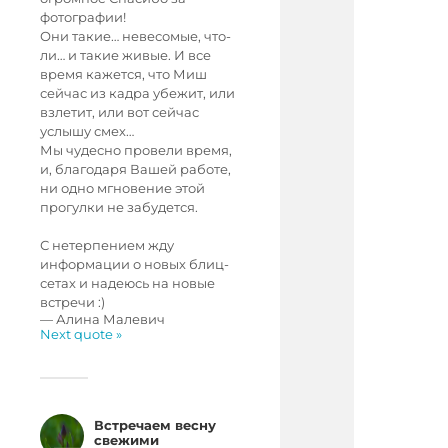
фотографии!
Они такие… невесомые, что-
ли… и такие живые. И все
время кажется, что Миш
сейчас из кадра убежит, или
взлетит, или вот сейчас
услышу смех…
Мы чудесно провели время,
и, благодаря Вашей работе,
ни одно мгновение этой
прогулки не забудется.
С нетерпением жду
информации о новых блиц-
сетах и надеюсь на новые
встречи :)
—
Алина Малевич
Next quote »
Встречаем весну
свежими