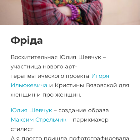
Фрiда
Восхитительная Юлия Шевчук –
участница нового арт-
терапевтического проекта
Игоря
Ильюкевича
и Кристины Вязовской для
женщин и про женщин.
Юлия Шевчук
– создание образа
Максим Стрельчик
– парикмахер-
стилист
А я просто пришла пофотографировала