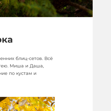
рка
сенних блиц-сетов. Всё
гею. Миша и Даша,
ние по кустам и