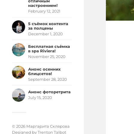
отличным
настроением!
February 12, 2021
5 съёмок контента
за полцены
December 1, 2020
Бесплатная съёмка
в spa Riviera!
November 25, 2020
Анонс осенних
блицсетов!
September 28, 2020
Анонс фоторетрита
July 15, 2020
© 2026 Маргарита Склярова
Designed by
Trenton Talbot