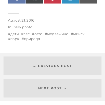
Facebook
X
Pinterest
LinkedIn
Email
(Twitter)
August 21, 2016
In
Daily photo
дети
лес
лето
медвежино
минск
парк
природа
← PREVIOUS POST
NEXT POST →