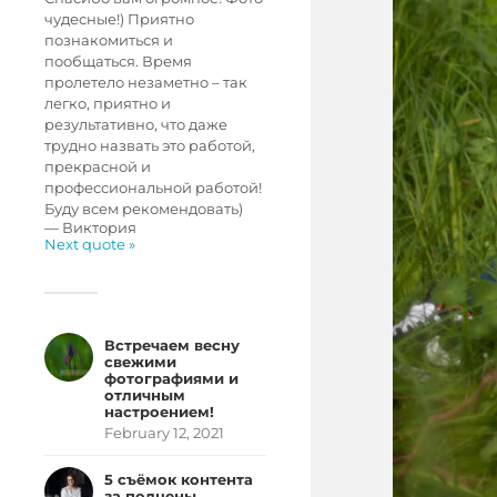
чудесные!) Приятно
познакомиться и
пообщаться. Время
пролетело незаметно – так
легко, приятно и
результативно, что даже
трудно назвать это работой,
прекрасной и
профессиональной работой!
Буду всем рекомендовать)
—
Виктория
Next quote »
Встречаем весну
свежими
фотографиями и
отличным
настроением!
February 12, 2021
5 съёмок контента
за полцены