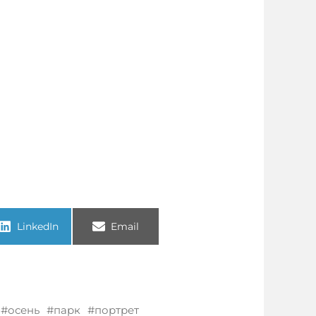
LinkedIn
Email
осень
парк
портрет