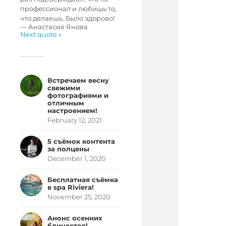
профессионал и любишь то,
что делаешь. Было здорово!
—
Анастасия Янова
Next quote »
Встречаем весну
свежими
фотографиями и
отличным
настроением!
February 12, 2021
5 съёмок контента
за полцены
December 1, 2020
Бесплатная съёмка
в spa Riviera!
November 25, 2020
Анонс осенних
блицсетов!