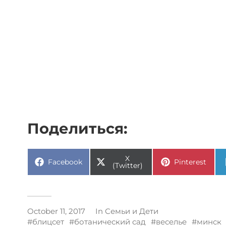
Поделиться:
X
Facebook
Pinterest
(Twitter)
October 11, 2017
In
Семьи и Дети
блицсет
ботанический сад
веселье
минск