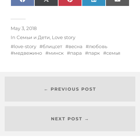
Facebook
X
Pinterest
LinkedIn
Email
(Twitter)
May 3, 2018
In
Семьи и Дети
,
Love story
love-story
блицсет
весна
любовь
медвежино
минск
пара
парк
семья
← PREVIOUS POST
NEXT POST →