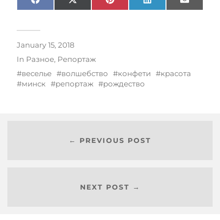
Facebook
X
Pinterest
LinkedIn
Email
(Twitter)
January 15, 2018
In
Разное
,
Репортаж
веселье
волшебство
конфети
красота
минск
репортаж
рождество
← PREVIOUS POST
NEXT POST →