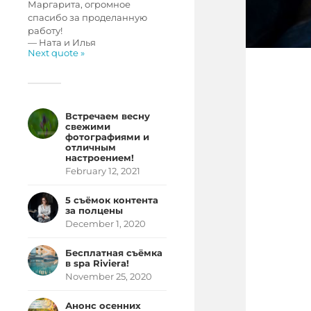
Маргарита, огромное
спасибо за проделанную
работу!
—
Ната и Илья
Next quote »
Встречаем весну
свежими
фотографиями и
отличным
настроением!
February 12, 2021
5 съёмок контента
за полцены
December 1, 2020
Бесплатная съёмка
в spa Riviera!
November 25, 2020
Анонс осенних