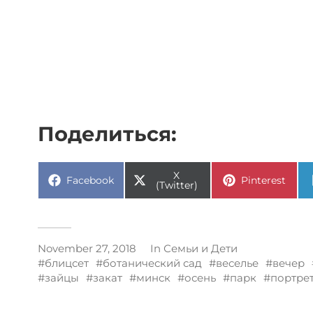
Поделиться:
X
Facebook
Pinterest
(Twitter)
November 27, 2018
In
Семьи и Дети
блицсет
ботанический сад
веселье
вечер
зайцы
закат
минск
осень
парк
портре