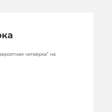
рка
вероятная четвёрка” на