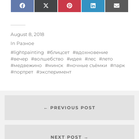
Facebook
X
Pinterest
LinkedIn
Email
(Twitter)
August 8, 2018
In
Разное
lightpainting
блицсет
вдохновение
вечер
волшебство
идея
лес
лето
медвежино
минск
ночные съёмки
парк
портрет
эксперимент
← PREVIOUS POST
NEXT POST →