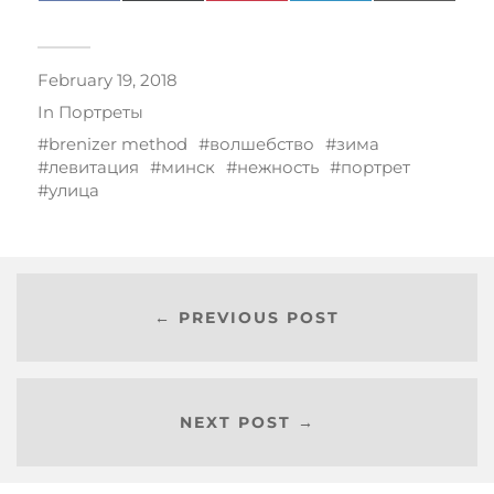
(Twitter)
February 19, 2018
In
Портреты
brenizer method
волшебство
зима
левитация
минск
нежность
портрет
улица
← PREVIOUS POST
NEXT POST →