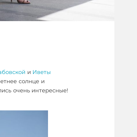
абовской
и
Иветы
летнее солнце и
ись очень интересные!