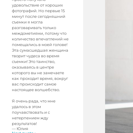
удовольствие от хороших
фотографий. Но первые 15
минут после сегодняшний
съемки я могла
разговаривать только
междометиями, потому что
количество впечатлений не
помещались в моей голове!
Эта сумасшедшая женщина
творит чудеса во время
съемки! Это таинство,
оказываясь в центре
которого вы не замечаете
как проходит время, вокруг
вас происходит самое
настоящее волшебство.
Я очень рада, что мне
удалось в этом
поучавствовать и с
нетерпением жду
результатов!
—
Юлия