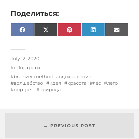
Поделиться:
Facebook
X
Pinterest
LinkedIn
Email
(Twitter)
July 12, 2020
In
Портреты
brenizer method
вдохновение
волшебство
идея
красота
лес
лето
портрет
природа
← PREVIOUS POST