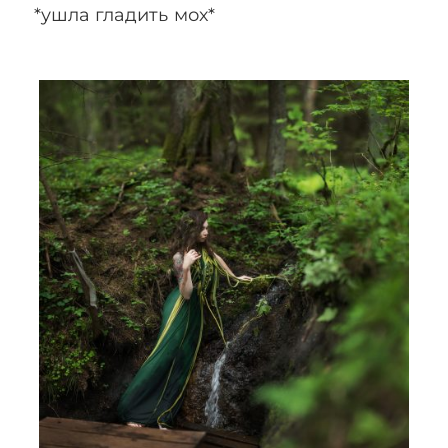
*ушла гладить мох*