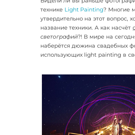
Видели ли вы раньше фотографи
технике
Light Painting
? Многие м
утвердительно на этот вопрос, х
название техники. А как насчёт
светографий
?! В мире на сегод
наберётся дюжина свадебных ф
использующих light painting в с