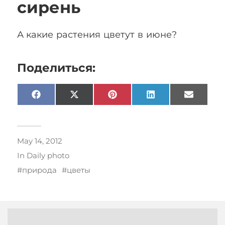
сирень
А какие растения цветут в июне?
Поделиться:
Facebook
X
Pinterest
LinkedIn
Email
(Twitter)
May 14, 2012
In
Daily photo
природа
цветы