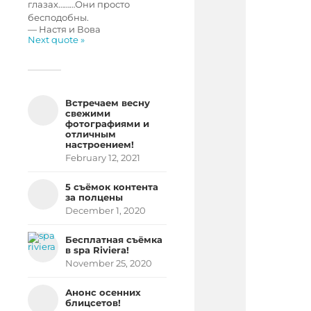
глазах………Они просто
бесподобны.
—
Настя и Вова
Next quote »
Встречаем весну
свежими
фотографиями и
отличным
настроением!
February 12, 2021
5 съёмок контента
за полцены
December 1, 2020
Бесплатная съёмка
в spa Riviera!
November 25, 2020
Анонс осенних
блицсетов!