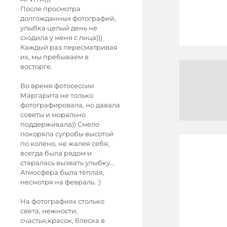
После просмотра
долгожданных фотографий,
улыбка целый день не
сходила у меня с лица)))
Каждый раз пересматривая
их, мы пребываем в
восторге.
Во время фотосессии
Маргарита не только
фотографировала, но давала
советы и морально
поддерживала)) Смело
покоряла сугробы высотой
по колено, не жалея себя,
всегда была рядом и
старалась вызвать улыбку…
Атмосфера была тёплая,
несмотря на февраль. :)
На фотографиях столько
света, нежности,
счастья,красок, блеска в