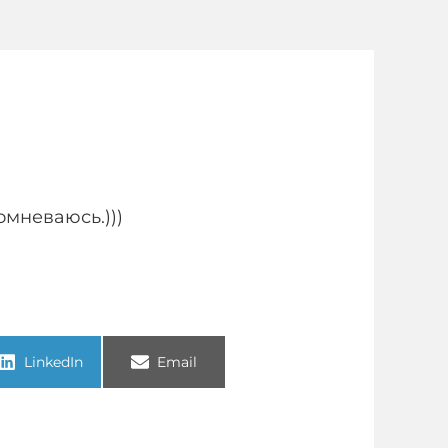
омневаюсь.)))
LinkedIn
Email