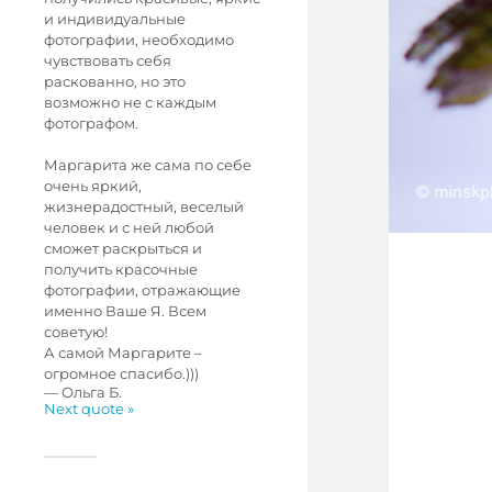
и индивидуальные
фотографии, необходимо
чувствовать себя
раскованно, но это
возможно не с каждым
фотографом.
Маргарита же сама по себе
очень яркий,
жизнерадостный, веселый
человек и с ней любой
сможет раскрыться и
получить красочные
фотографии, отражающие
именно Ваше Я. Всем
советую!
А самой Маргарите –
огромное спасибо.)))
—
Ольга Б.
Next quote »