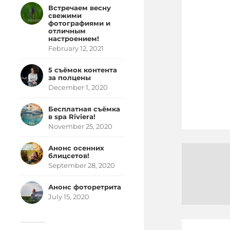
Встречаем весну
свежими
фотографиями и
отличным
настроением!
February 12, 2021
5 съёмок контента
за полцены
December 1, 2020
Бесплатная съёмка
в spa Riviera!
November 25, 2020
Анонс осенних
блицсетов!
September 28, 2020
Анонс фоторетрита
July 15, 2020