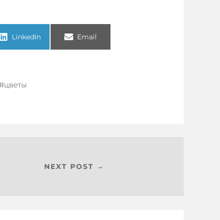
LinkedIn
Email
цветы
NEXT POST →