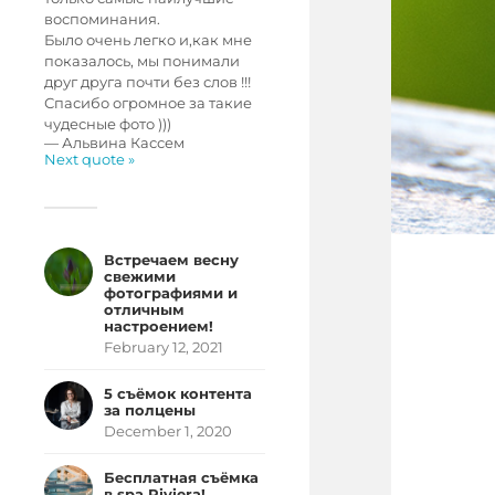
воспоминания.
Было очень легко и,как мне
показалось, мы понимали
друг друга почти без слов !!!
Спасибо огромное за такие
чудесные фото )))
—
Альвина Кассем
Next quote »
Встречаем весну
свежими
фотографиями и
отличным
настроением!
February 12, 2021
5 съёмок контента
за полцены
December 1, 2020
Бесплатная съёмка
в spa Riviera!