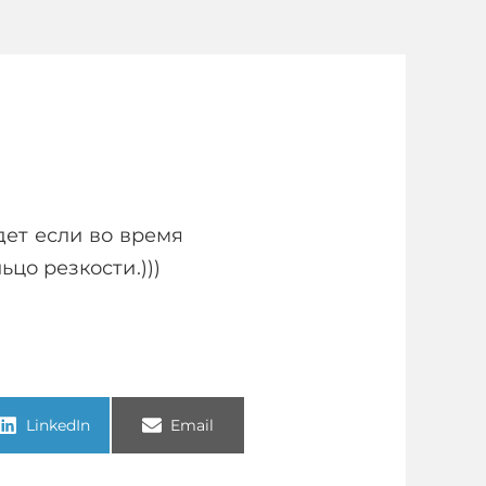
дет если во время
цо резкости.)))
LinkedIn
Email