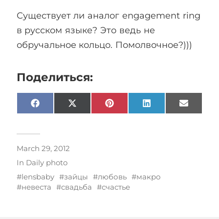
Существует ли аналог engagement ring
в русском языке? Это ведь не
обручальное кольцо. Помолвочное?)))
Поделиться:
Facebook
X
Pinterest
LinkedIn
Email
(Twitter)
March 29, 2012
In
Daily photo
lensbaby
зайцы
любовь
макро
невеста
свадьба
счастье