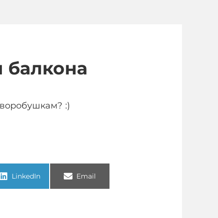
 балкона
воробушкам? :)
LinkedIn
Email