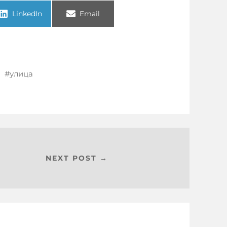
LinkedIn
Email
улица
NEXT POST →