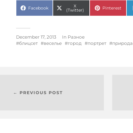
X
Facebook
Pinterest
(Twitter)
December 17, 2013
In
Разное
блицсет
веселье
город
портрет
природа
← PREVIOUS POST