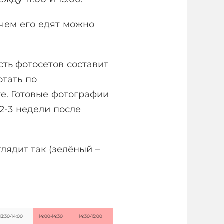
 чем его едят можно
ть фотосетов составит
отать по
те. Готовые фотографии
 2-3 недели после
лядит так (зелёный –
13:30-14:00
14:00-14:30
14:30-15:00