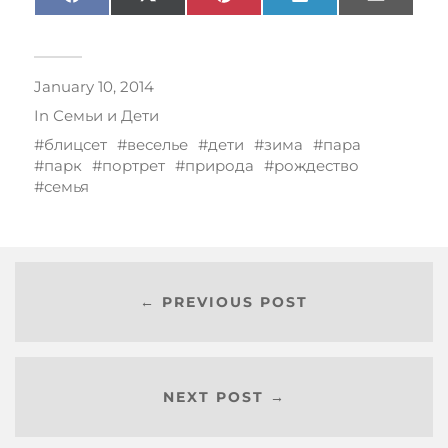
Facebook
X
Pinterest
LinkedIn
Email
(Twitter)
January 10, 2014
In
Семьи и Дети
блицсет
веселье
дети
зима
пара
парк
портрет
природа
рождество
семья
← PREVIOUS POST
NEXT POST →