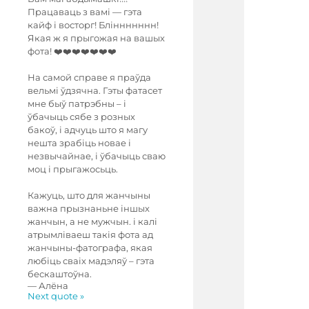
Працаваць з вамі — гэта
кайф і восторг! Бліннннннн!
Якая ж я прыгожая на вашых
фота! ❤️❤️❤️❤️❤️❤️❤️
На самой справе я праўда
вельмі ўдзячна. Гэты фатасет
мне быў патрэбны – і
ўбачыць сябе з розных
бакоў, і адчуць што я магу
нешта зрабіць новае і
незвычайнае, і ўбачыць сваю
моц і прыгажосьць.
Кажуць, што для жанчыны
важна прызнаньне іншых
жанчын, а не мужчын. і калі
атрымліваеш такія фота ад
жанчыны-фатографа, якая
любіць сваіх мадэляў – гэта
бескаштоўна.
—
Алёна
Next quote »