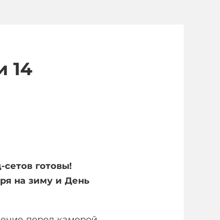
и 14
-сетов готовы!
ря на зиму и День
жение перед камерой