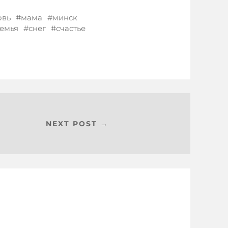
овь
мама
минск
емья
снег
счастье
NEXT POST →