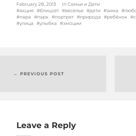
February 28, 2013
In
Семьи и Дети
акция
блицсет
веселье
дети
зима
люб
пара
парк
портрет
природа
ребёнок
с
улица
улыбка
эмоции
← PREVIOUS POST
Leave a Reply