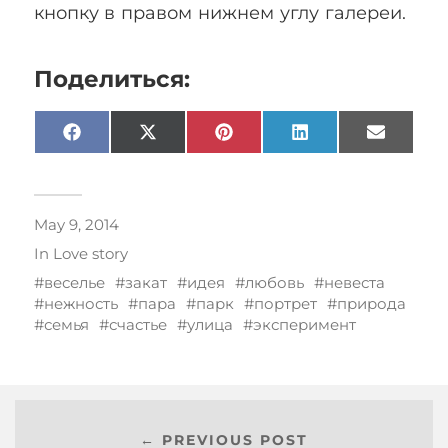
кнопку в правом нижнем углу галереи.
Поделиться:
Facebook
X
Pinterest
LinkedIn
Email
(Twitter)
May 9, 2014
In
Love story
веселье
закат
идея
любовь
невеста
нежность
пара
парк
портрет
природа
семья
счастье
улица
эксперимент
← PREVIOUS POST