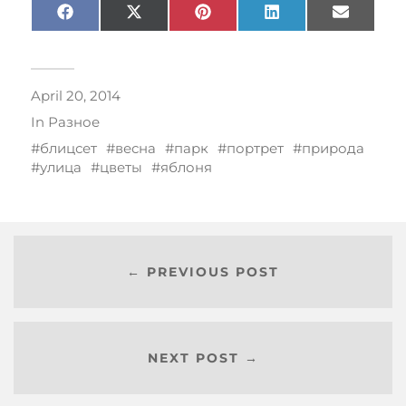
Facebook
X
Pinterest
LinkedIn
Email
(Twitter)
April 20, 2014
In
Разное
блицсет
весна
парк
портрет
природа
улица
цветы
яблоня
← PREVIOUS POST
NEXT POST →