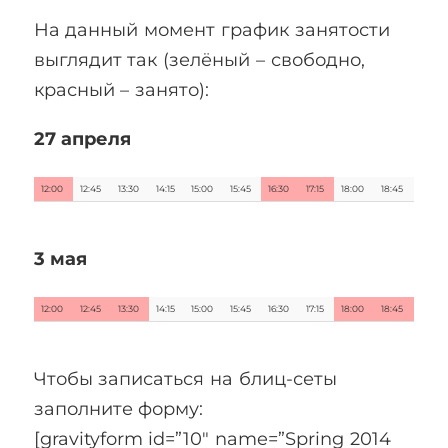
На данный момент график занятости
выглядит так (зелёный – свободно,
красный – занято):
27 апреля
12:00
12:45
13:30
14:15
15:00
15:45
16:30
17:15
18:00
18:45
3 мая
12:00
12:45
13:30
14:15
15:00
15:45
16:30
17:15
18:00
18:45
Чтобы записаться на блиц-сеты
заполните форму:
[gravityform id=”10″ name=”Spring 2014