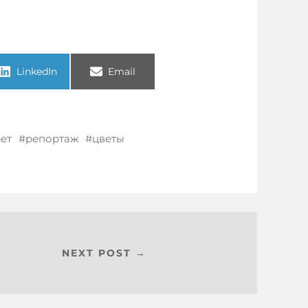
LinkedIn
Email
ет
репортаж
цветы
NEXT POST →