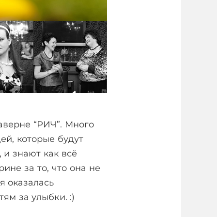
аверне “РИЧ”. Много
дей, которые будут
, и знают как всё
ине за то, что она не
я оказалась
ям за улыбки. :)