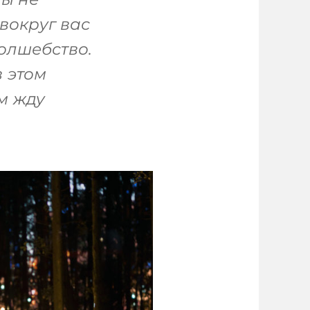
вокруг вас
олшебство.
в этом
м жду