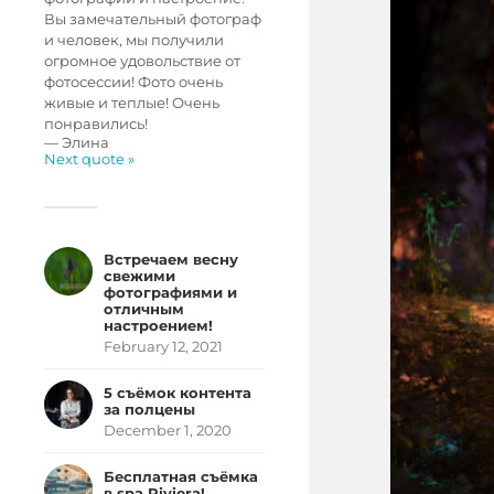
Вы замечательный фотограф
и человек, мы получили
огромное удовольствие от
фотосессии! Фото очень
живые и теплые! Очень
понравились!
—
Элина
Next quote »
Встречаем весну
свежими
фотографиями и
отличным
настроением!
February 12, 2021
5 съёмок контента
за полцены
December 1, 2020
Бесплатная съёмка
в spa Riviera!