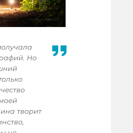
получала
графий. Но
яшний
только
ичество
 моей
ина творит
инство,
вы не