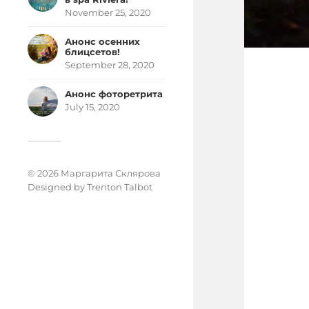
November 25, 2020
Анонс осенних
блицсетов!
September 28, 2020
Анонс фоторетрита
July 15, 2020
© 2026 Маргарита Склярова
Designed by
Trenton Talbot