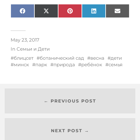
Facebook
X
Pinterest
LinkedIn
Email
(Twitter)
May 23, 2017
In
Семьи и Дети
блицсет
ботанический сад
весна
дети
минск
парк
природа
ребёнок
семья
← PREVIOUS POST
NEXT POST →