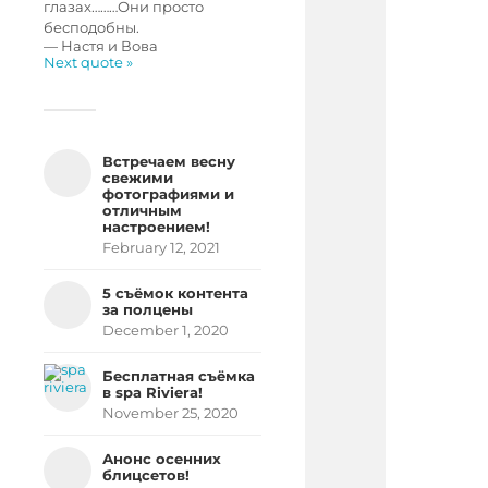
глазах………Они просто
бесподобны.
—
Настя и Вова
Next quote »
Встречаем весну
свежими
фотографиями и
отличным
настроением!
February 12, 2021
5 съёмок контента
за полцены
December 1, 2020
Бесплатная съёмка
в spa Riviera!
November 25, 2020
Анонс осенних
блицсетов!