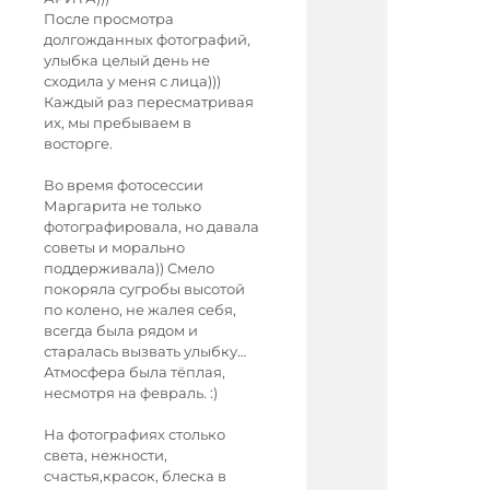
После просмотра
долгожданных фотографий,
улыбка целый день не
сходила у меня с лица)))
Каждый раз пересматривая
их, мы пребываем в
восторге.
Во время фотосессии
Маргарита не только
фотографировала, но давала
советы и морально
поддерживала)) Смело
покоряла сугробы высотой
по колено, не жалея себя,
всегда была рядом и
старалась вызвать улыбку…
Атмосфера была тёплая,
несмотря на февраль. :)
На фотографиях столько
света, нежности,
счастья,красок, блеска в