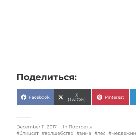
Поделиться:
X
Facebook
Pinterest
(Twitter)
December 11, 2017
In
Портреты
блицсет
волшебство
зима
лес
медвежин