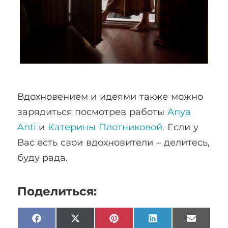
Вдохновением и идеями также можно
зарядиться посмотрев работы
Anya
Anti
и
Катерины Плотниковой
. Если у
Вас есть свои вдохновители – делитесь,
буду рада.
Поделиться:
Facebook
X
Pinterest
LinkedIn
Email