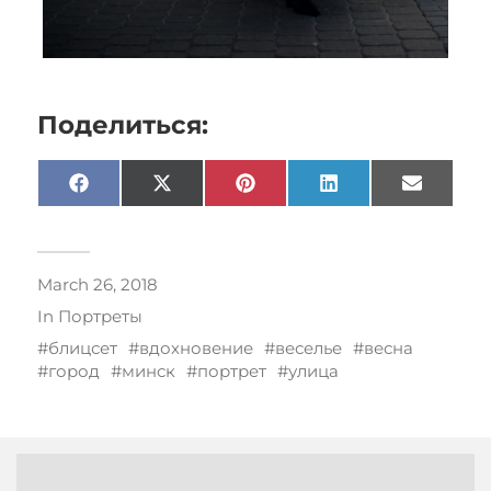
Поделиться:
Facebook
X
Pinterest
LinkedIn
Email
(Twitter)
March 26, 2018
In
Портреты
блицсет
вдохновение
веселье
весна
город
минск
портрет
улица